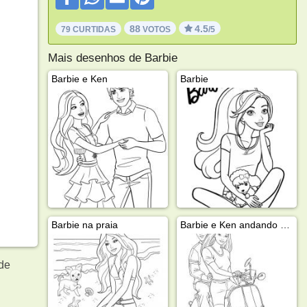
88
4.5
79 CURTIDAS
VOTOS
/5
Mais desenhos de Barbie
Barbie e Ken
Barbie
Barbie na praia
Barbie e Ken andando de moto
 de