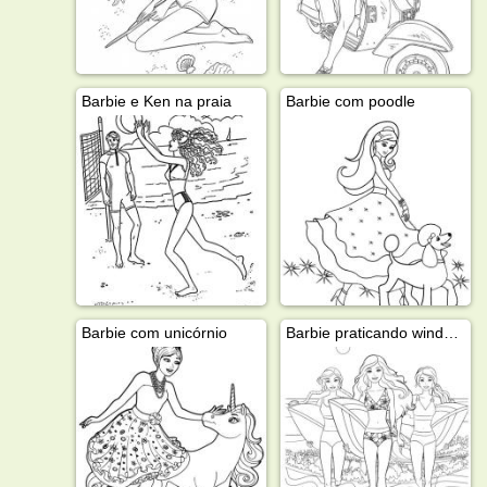
Barbie e Ken na praia
Barbie com poodle
Barbie com unicórnio
Barbie praticando windsurfe