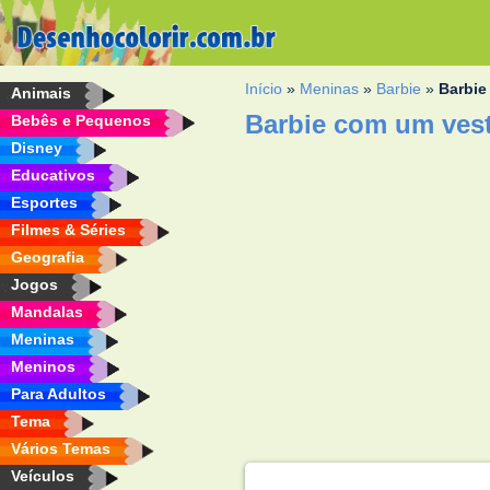
Início
»
Meninas
»
Barbie
»
Barbie
Animais
Barbie com um vest
Bebês e Pequenos
Disney
Educativos
Esportes
Filmes & Séries
Geografia
Jogos
Mandalas
Meninas
Meninos
Para Adultos
Tema
Vários Temas
Veículos