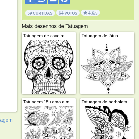
64
4.6
59 CURTIDAS
VOTOS
/5
Mais desenhos de Tatuagem
Tatuagem de caveira
Tatuagem de lótus
Tatuagem “Eu amo a mamãe”
Tatuagem de borboleta
uagem