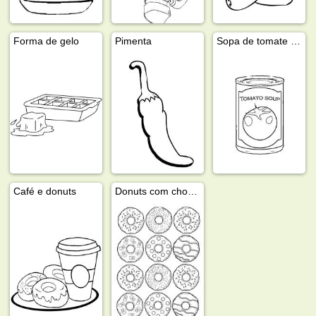
Forma de gelo
Pimenta
Sopa de tomate enlatada
Café e donuts
Donuts com chocolate e granulado