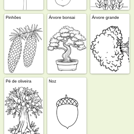
Pinhões
Árvore bonsai
Árvore grande
Pé de oliveira
Noz