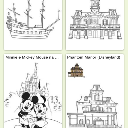
Minnie e Mickey Mouse na Disneyland
Phantom Manor (Disneyland)