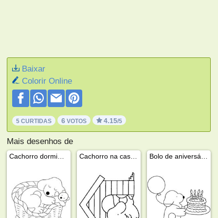
Baixar
Colorir Online
6
4.15
5 CURTIDAS
VOTOS
/5
Mais desenhos de
Cachorro dormindo no cesto
Cachorro na casinha
Bolo de aniversário do cachorro