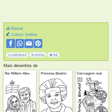
Baixar
Colorir Online
5
2
2 CURTIDAS
VOTOS
/5
Mais desenhos de
Rei Willem-Alexander e Rainha Máxima
Princesa Beatrix
Carruagem real