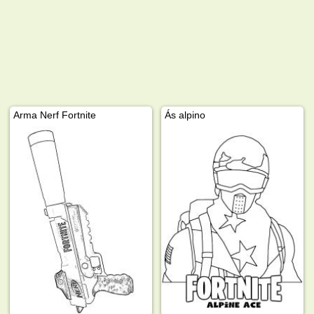
Arma Nerf Fortnite
Ás alpino