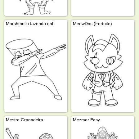
Marshmello fazendo dab
MeowDas (Fortnite)
Mestre Granadeira
Mezmer Easy